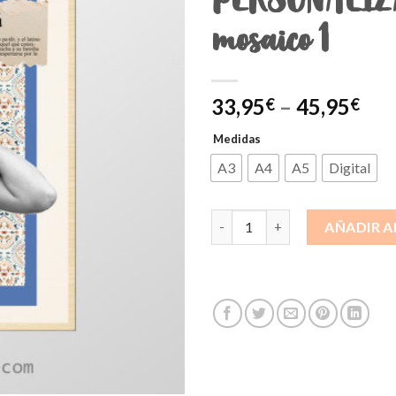
mosaico 1
33,95
–
45,95
€
€
Medidas
A3
A4
A5
Digital
Collage PERSONALIZADO mosai
AÑADIR A