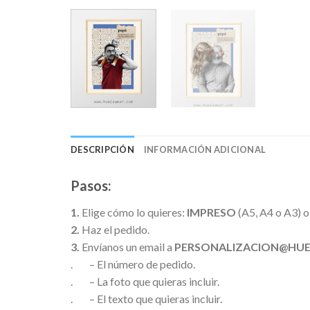
DESCRIPCIÓN
INFORMACIÓN ADICIONAL
Pasos:
1.
Elige cómo lo quieres:
IMPRESO
(A5, A4 o A3) 
2.
Haz el pedido.
3.
Envíanos un email a
PERSONALIZACION@HU
. – El número de pedido.
. – La foto que quieras incluir.
. – El texto que quieras incluir.