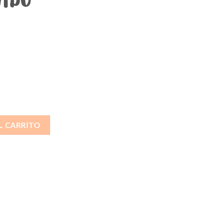
co 1 cantidad
L CARRITO