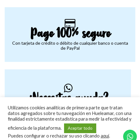
Pago 100% seguro
Con tarjeta de crédito o débito de cualquier banco o cuenta
de PayPal
¿Necesitas ayuda?
Contacta con nosotros y te resolveremos todas tus dudas
Utilizamos cookies analíticas de primera parte que tratan
datos agregados sobre tu navegación en Hueleamar, con una
finalidad estrictamente estadística para medir la efectividad y
eficiencia de la plataforma.
Aceptar todo
Puedes configurar o rechazar su uso clicando
aquí
.
Copyright 2026 ©
Hueleamar