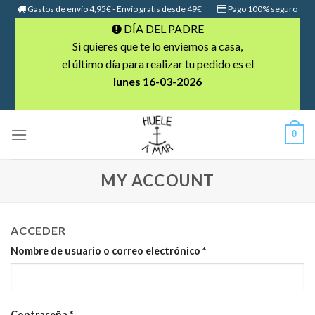
Skip
Gastos de envío 4,95€ - Envío gratis desde 49€
Pago 100% seguro
to
DÍA DEL PADRE
content
Si quieres que te lo enviemos a casa,
el último día para realizar tu pedido es el
lunes 16-03-2026
0
MY ACCOUNT
ACCEDER
Nombre de usuario o correo electrónico
*
Contraseña
*